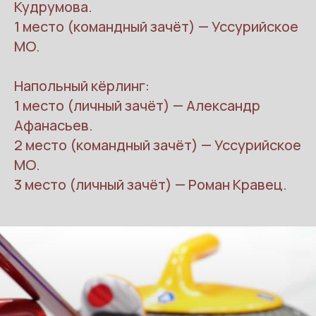
Кудрумова.
другом, демонстрируя
1 место (командный зачёт) — Уссурийское
МО.
ловкость, точность и
командный дух.
Напольный кёрлинг:
1 место (личный зачёт) — Александр
Афанасьев.
Эти виды спорта отлично
2 место (командный зачёт) — Уссурийское
развивают координацию,
МО.
тактическое мышление и
3 место (личный зачёт) — Роман Кравец.
доступны для людей с
разным уровнем
физических возможностей.
Мероприятие стало ярким
событием, подарившим