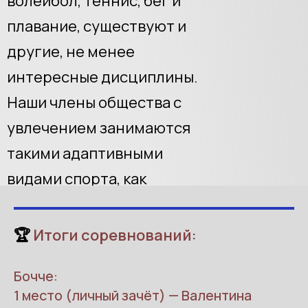
волейбол, теннис, бег и
плавание, существуют и
другие, не менее
интересные дисциплины.
Наши члены общества с
увлечением занимаются
такими адаптивными
видами спорта, как
напольный кёрлинг и
бочче.
🏆
Итоги соревнований:
Бочче:
Участники с азартом
1 место (личный зачёт) — Валентина
соревновались друг с