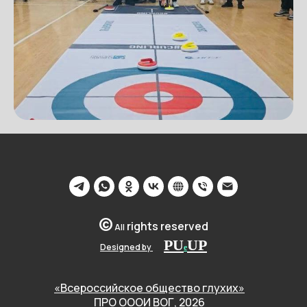
©
rights reserved
All
PU
U
P
Designed by
__
e
«Всероссийское общество глухих»
ПРО ОООИ ВОГ, 2026