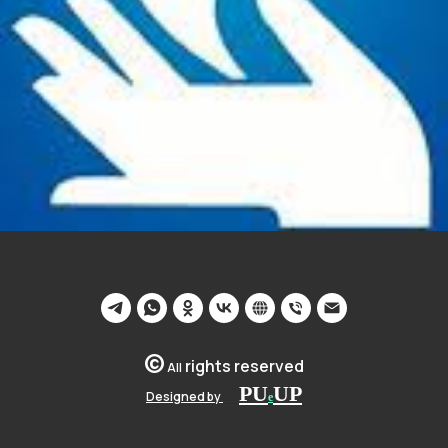
©
rights reserved
All
PU
U
P
Designed by
__
e