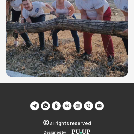
©
rights reserved
All
PU
U
P
Designed by
__
e