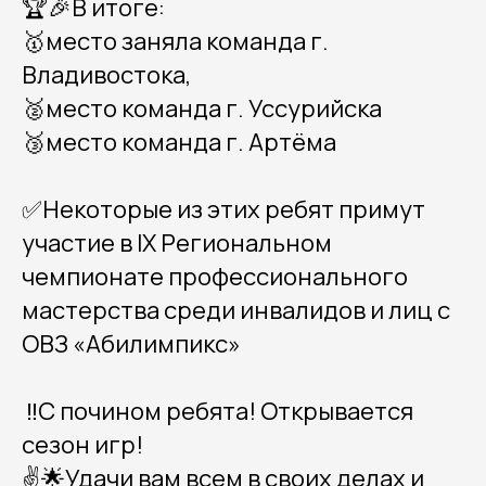
🏆🎉В итоге:
🥇место заняла команда г.
Владивостока,
🥈место команда г. Уссурийска
🥉место команда г. Артёма
✅Некоторые из этих ребят примут
участие в IX Региональном
чемпионате профессионального
мастерства среди инвалидов и лиц с
ОВЗ «Абилимпикс»
‼️С почином ребята! Открывается
сезон игр!
✌️🌟Удачи вам всем в своих делах и