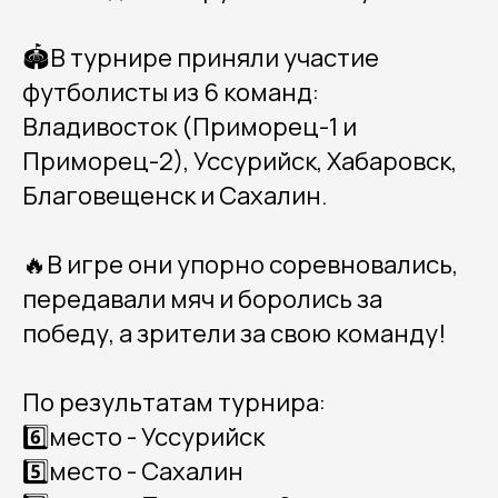
🏟️В турнире приняли участие
футболисты из 6 команд:
Владивосток (Приморец-1 и
Приморец-2), Уссурийск, Хабаровск,
Благовещенск и Сахалин.
🔥В игре они упорно соревновались,
передавали мяч и боролись за
победу, а зрители за свою команду!
По результатам турнира:
6️⃣место - Уссурийск
5️⃣место - Сахалин