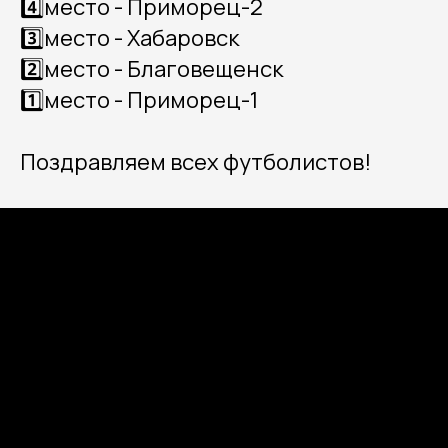
4️⃣место - Приморец-2
3️⃣место - Хабаровск
2️⃣место - Благовещенск
1️⃣место - Приморец-1
Поздравляем всех футболистов!