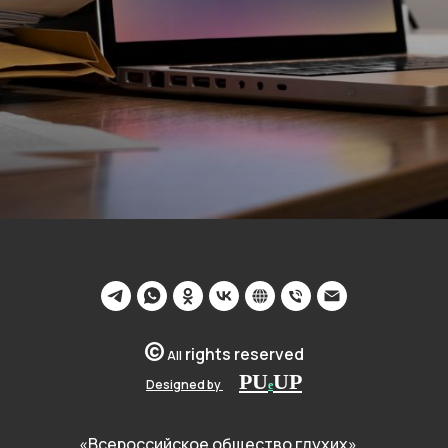
©
rights reserved
All
PU
U
P
Designed by
__
e
«Всероссийское общество глухих»