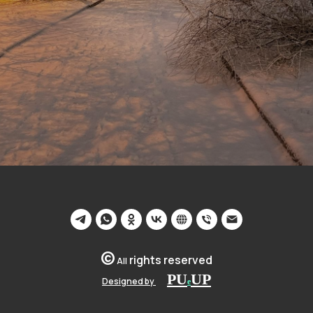
©
rights reserved
All
PU
U
P
Designed by
__
e