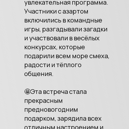
увлекательная программа.
Участники с азартом
включились в командные
игры, разгадывали загадки
и участвовали в весёлых
конкурсах, которые
подарили всем море смеха,
радости и тёплого
общения.
🤩Эта встреча стала
прекрасным
предновогодним
подарком, зарядила всех
отличным настроением и