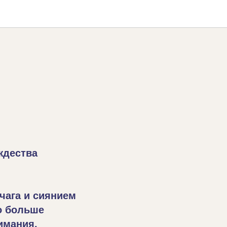
ждества
чага и сиянием
о больше
имания.