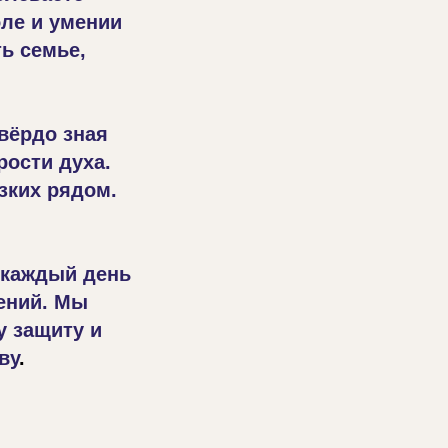
оле и умении
ь семье,
твёрдо зная
рости духа.
зких рядом.
 каждый день
ений. Мы
у защиту и
ву
.