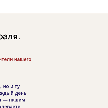
раля.
ители нашего
 но и ту
каждый день
я — нашим
олеваете