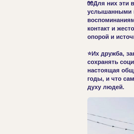
🧤Для них эти 
услышанными и
воспоминаниями
контакт и жест
опорой и источ
⭐Их дружба, за
сохранять соци
настоящая общ
годы, и что са
духу людей.