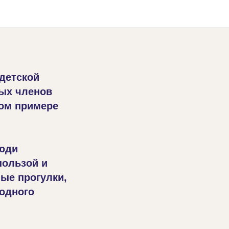
 детской
лых членов
ном примере
люди
пользой и
ые прогулки,
одного