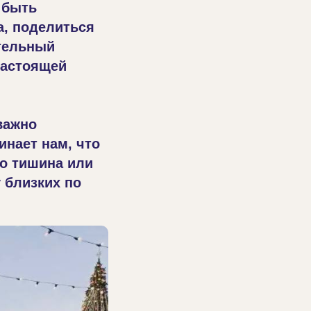
 быть
а, поделиться
ительный
настоящей
важно
инает нам, что
о тишина или
 близких по