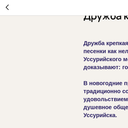
2026-02-03 13:51
Дружба 
Дружба крепкая
песенки как н
Уссурийского м
доказывают: го
В новогодние 
традиционно со
удовольствием.
душевное обще
Уссурийска.