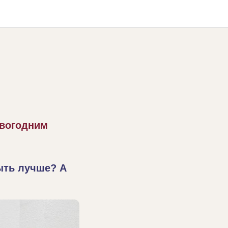
овогодним
ыть лучше? А